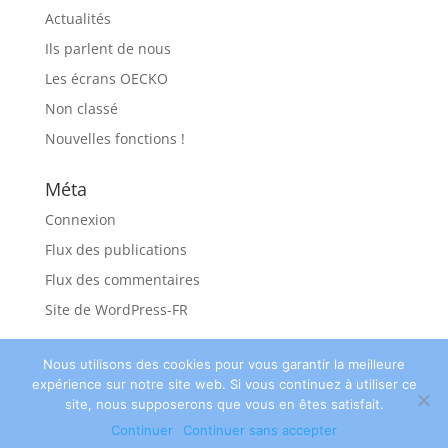
Actualités
Ils parlent de nous
Les écrans OECKO
Non classé
Nouvelles fonctions !
Méta
Connexion
Flux des publications
Flux des commentaires
Site de WordPress-FR
Nous utilisons des cookies pour vous garantir la meilleure
expérience sur notre site web. Si vous continuez à utiliser ce
site, nous supposerons que vous en êtes satisfait.
© Oecko 2018 ||
Kabolt - Partenaire
||
Nos
Continuer
Continuer sans accepter
mentions légales