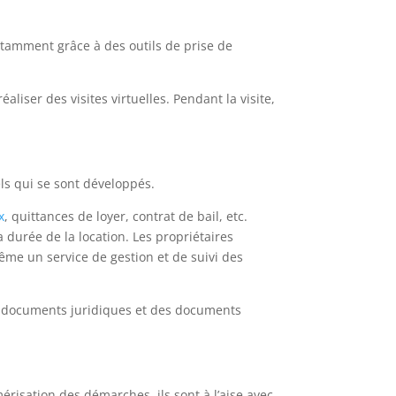
notamment grâce à des outils de prise de
aliser des visites virtuelles. Pendant la visite,
ls qui se sont développés.
x
, quittances de loyer, contrat de bail, etc.
a durée de la location. Les propriétaires
ême un service de gestion et de suivi des
es documents juridiques et des documents
risation des démarches, ils sont à l’aise avec