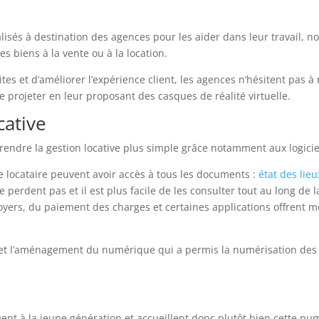
lisés à destination des agences pour les aider dans leur travail, 
es biens à la vente ou à la location.
es et d’améliorer l’expérience client, les agences n’hésitent pas à ré
e projeter en leur proposant des casques de réalité virtuelle.
cative
ndre la gestion locative plus simple grâce notamment aux logicie
 le locataire peuvent avoir accès à tous les documents :
état des lieu
 perdent pas et il est plus facile de les consulter tout au long de l
oyers, du paiement des charges et certaines applications offrent m
ent et l’aménagement du numérique qui a permis la numérisation d
t à la jeune génération et accueillent donc plutôt bien cette numé