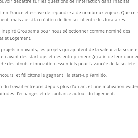
uvoir débattre sur les questions de l’interaction dans l’habitat.
 en France et essaye de répondre à de nombreux enjeux. Que ce s
t, mais aussi la création de lien social entre les locataires.
 a inspiré Groupama pour nous sélectionner comme nominé des
tat et Logement.
rojets innovants, les projets qui ajoutent de la valeur à la société
e en avant des start-ups et des entrepreneurs(e) afin de leur donne
sède des atouts d’innovation essentiels pour l’avancée de la société.
cours, et félicitons le gagnant : la start-up Familéo.
n du travail entrepris depuis plus d’un an, et une motivation évide
abitudes d’échanges et de confiance autour du logement.