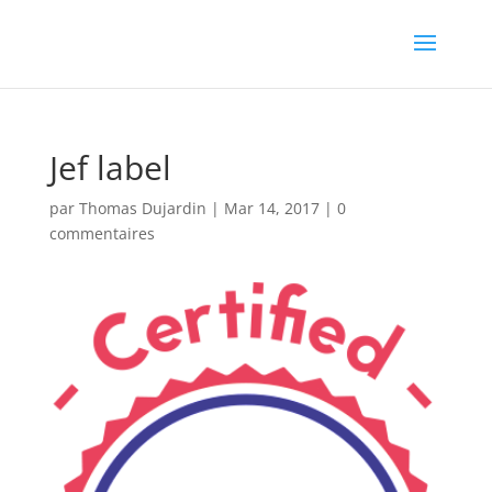
Jef label
par
Thomas Dujardin
|
Mar 14, 2017
|
0
commentaires