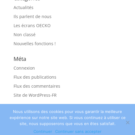
Actualités
Ils parlent de nous
Les écrans OECKO
Non classé
Nouvelles fonctions !
Méta
Connexion
Flux des publications
Flux des commentaires
Site de WordPress-FR
Nous utilisons des cookies pour vous garantir la meilleure
expérience sur notre site web. Si vous continuez à utiliser ce
site, nous supposerons que vous en êtes satisfait.
© Oecko 2018 ||
Kabolt - Partenaire
||
Nos
Continuer
Continuer sans accepter
mentions légales