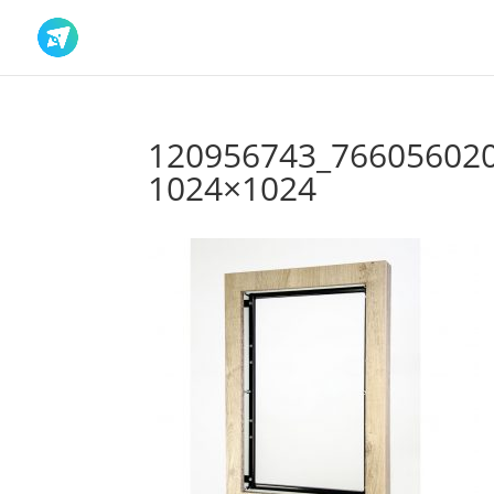
120956743_76605602
1024×1024