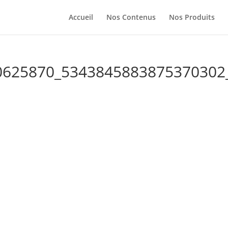
Accueil
Nos Contenus
Nos Produits
0625870_5343845883875370302