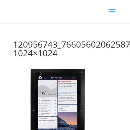
120956743_76605602062587
1024×1024